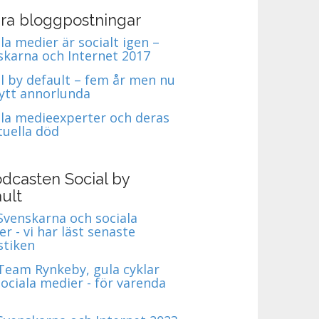
ra bloggpostningar
la medier är socialt igen –
skarna och Internet 2017
al by default – fem år men nu
nytt annorlunda
ala medieexperter och deras
tuella död
dcasten Social by
ult
 Svenskarna och sociala
r - vi har läst senaste
stiken
 Team Rynkeby, gula cyklar
ociala medier - för varenda