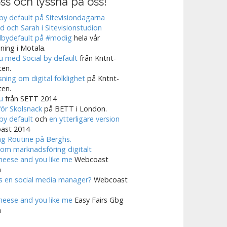
ss och lyssna på oss!
 by default på Sitevisiondagarna
 och Sarah i Sitevisionstudion
lbydefault på #modig
hela vår
sning i Motala.
ju med Social by default
från Kntnt-
ten.
sning om digital folklighet
på Kntnt-
ten.
ju
från SETT 2014
ör Skolsnack
på BETT i London.
 by default
och
en ytterligare version
ast 2014
g Routine på Berghs.
om marknadsföring digitalt
cheese and you like me
Webcoast
n
 en social media manager?
Webcoast
cheese and you like me
Easy Fairs Gbg
n