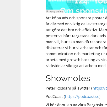
Att köpa ads och sponsra poster ä
är därmed en viktig del av strate
att göra det bra och effektivt. M
poster vs hårt targetade dark ad
man vill, hur ska man då resonera 
diskuterar vi hur vi arbetar och tä
communication och marketing ur et
arbeta med growth hacking av sina
räckvidd är viktiga att arbeta med 
Shownotes
Peter Rosdahl på Twitter (
https://
PodCoast (
https://podcoast.se
)
Vi kör ännu en av våra Berghskurse