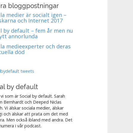
ra bloggpostningar
la medier är socialt igen –
skarna och Internet 2017
al by default – fem år men nu
nytt annorlunda
ala medieexperter och deras
tuella död
lbydefault tweets
al by default
 vi som är Social by default. Sarah
n Bernhardt och Deeped Niclas
h. Vi älskar sociala medier, älskar
gi och älskar att prata om det med
ra. Men också ibland med andra. Det
 numera i vår podcast.