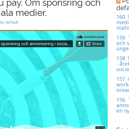
ou pay. Om sponsring och
Po
defa
iala medier.
160.
medie
 by default
stati
159.
och s
unge
158.
- åre
soci
157.
work
ocean
156. 
anno
en n