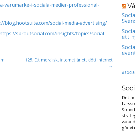
a-varumarke-i-sociala-medier-professional-
Vå
Socia
Sven
://blog.hootsuite.com/social-media-advertising/
Soci
https://sproutsocial.com/insights/topics/social-
ett 
Soci
even
 om
125. Ett moraliskt internet är ett dött internet
.
→
.
#socia
Soci
Det är
Larsso
Strand
strate
varand
gör vi