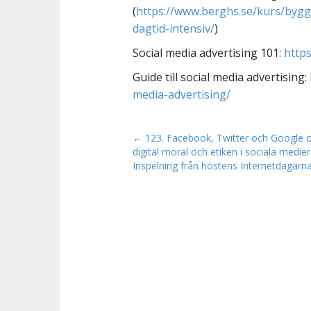
(
https://www.berghs.se/kurs/bygg
dagtid-intensiv/
)
Social media advertising 101:
https
Guide till social media advertising:
media-advertising/
P
← 123. Facebook, Twitter och Google
digital moral och etiken i sociala medier
o
Inspelning från höstens Internetdagarna
s
t
n
a
v
i
g
a