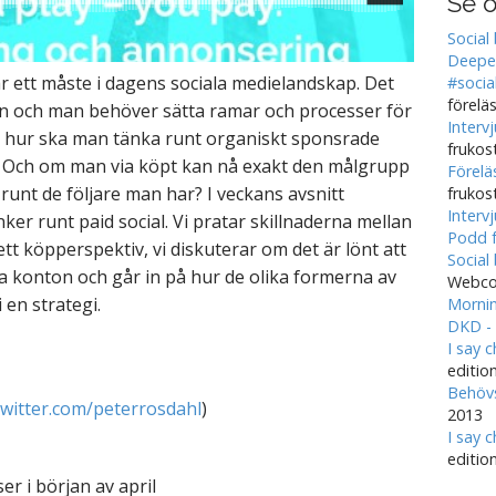
Se o
Social
Deeped
r ett måste i dagens sociala medielandskap. Det
#socia
förelä
gin och man behöver sätta ramar och processer för
Interv
en hur ska man tänka runt organiskt sponsrade
frukos
s. Och om man via köpt kan nå exakt den målgrupp
Förelä
runt de följare man har? I veckans avsnitt
frukos
Interv
nker runt paid social. Vi pratar skillnaderna mellan
Podd f
t köpperspektiv, vi diskuterar om det är lönt att
Social
 konton och går in på hur de olika formerna av
Webco
i en strategi.
Mornin
DKD - 
I say 
editio
Behövs
twitter.com/peterrosdahl
)
2013
I say 
editio
r i början av april