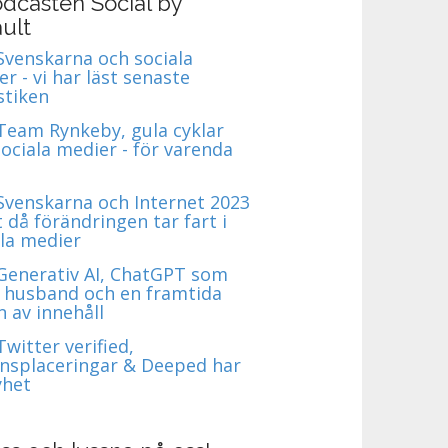
dcasten Social by
ult
 Svenskarna och sociala
r - vi har läst senaste
stiken
 Team Rynkeby, gula cyklar
ociala medier - för varenda
 Svenskarna och Internet 2023
t då förändringen tar fart i
ala medier
 Generativ AI, ChatGPT som
 husband och en framtida
 av innehåll
Twitter verified,
nsplaceringar & Deeped har
yhet