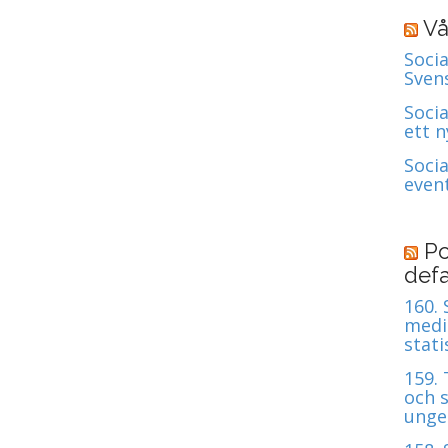
Vå
Socia
Sven
Soci
ett 
Soci
even
Po
defa
160.
medie
stati
159.
och s
unge