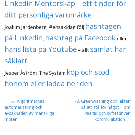
Linkedin Mentorskap – ett tinder för
ditt personliga varumärke
hashtagen
Joakim Jardenberg: #ensakidag följ
på Linkedin
hashtag på Facebook
,
eller
hans lista på Youtube
samlat här
– allt
såklart
köp och stöd
Jesper Åström: The System
honom eller ladda ner den
P
← 76. Algoritmernas
78. Greenwashing och jakten
automatisering och
på att stå för något – om
o
avsaknaden av mänskliga
realtid och syftesdriven
s
möten
kommunikation →
t
n