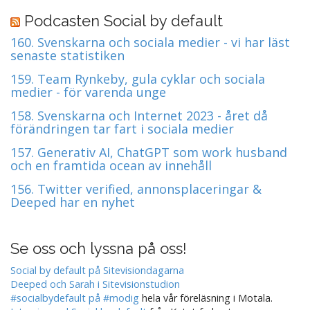
a
Podcasten Social by default
v
160. Svenskarna och sociala medier - vi har läst
i
senaste statistiken
g
159. Team Rynkeby, gula cyklar och sociala
a
medier - för varenda unge
t
158. Svenskarna och Internet 2023 - året då
i
förändringen tar fart i sociala medier
o
157. Generativ AI, ChatGPT som work husband
n
och en framtida ocean av innehåll
156. Twitter verified, annonsplaceringar &
Deeped har en nyhet
Se oss och lyssna på oss!
Social by default på Sitevisiondagarna
Deeped och Sarah i Sitevisionstudion
#socialbydefault på #modig
hela vår föreläsning i Motala.