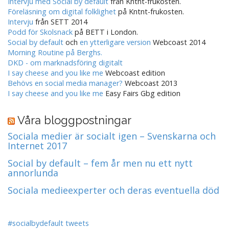
Intervju med Social by default
från Kntnt-frukosten.
Föreläsning om digital folklighet
på Kntnt-frukosten.
Intervju
från SETT 2014
Podd för Skolsnack
på BETT i London.
Social by default
och
en ytterligare version
Webcoast 2014
Morning Routine på Berghs.
DKD - om marknadsföring digitalt
I say cheese and you like me
Webcoast edition
Behövs en social media manager?
Webcoast 2013
I say cheese and you like me
Easy Fairs Gbg edition
Våra bloggpostningar
Sociala medier är socialt igen – Svenskarna och
Internet 2017
Social by default – fem år men nu ett nytt
annorlunda
Sociala medieexperter och deras eventuella död
#socialbydefault tweets