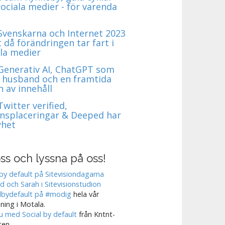
ociala medier - för varenda
 Svenskarna och Internet 2023
t då förändringen tar fart i
ala medier
 Generativ AI, ChatGPT som
 husband och en framtida
 av innehåll
Twitter verified,
nsplaceringar & Deeped har
yhet
ss och lyssna på oss!
 by default på Sitevisiondagarna
 och Sarah i Sitevisionstudion
lbydefault på #modig
hela vår
sning i Motala.
ju med Social by default
från Kntnt-
ten.