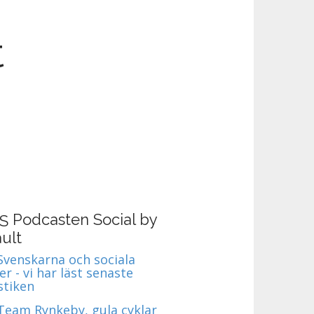
t
Podcasten Social by
ult
 Svenskarna och sociala
r - vi har läst senaste
stiken
 Team Rynkeby, gula cyklar