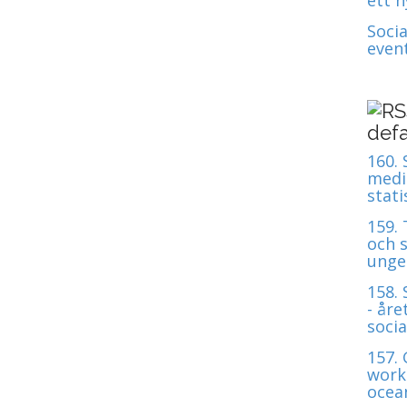
Soci
even
defa
160.
medie
stati
159.
och s
unge
158.
- åre
soci
157.
work
ocean