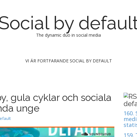
Social by defaul
The dynamic duo in social media
VI ÄR FORTFARANDE SOCIAL BY DEFAULT
, gula cyklar och sociala
defa
enda unge
160.
medie
efault
stati
159.