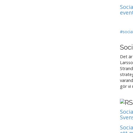
Soci
even
#socia
Soci
Det är
Larsso
Strand
strate
varand
gör vi
Socia
Sven
Soci
ett 