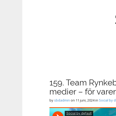
M
S
k
a
i
i
p
n
t
m
o
159. Team Rynkeby
e
c
medier – för var
n
o
n
u
by
sbdadmin
on
11 juni, 2024
in
Social by d
t
e
n