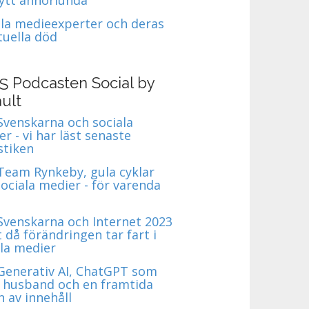
ala medieexperter och deras
tuella död
Podcasten Social by
ult
 Svenskarna och sociala
r - vi har läst senaste
stiken
 Team Rynkeby, gula cyklar
ociala medier - för varenda
 Svenskarna och Internet 2023
t då förändringen tar fart i
ala medier
 Generativ AI, ChatGPT som
 husband och en framtida
 av innehåll