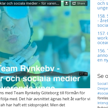
och s
unge
158.
- åre
soci
157.
work
ocean
156. 
anno
en n
Se o
Social
Deeped
mmans med Team Rynkeby Göteborg till förmån för
#socia
förelä
ölja med. Det här avsnittet ägnas helt åt varför vi
Interv
arah har haft ett sidoprojekt. Men det
frukos