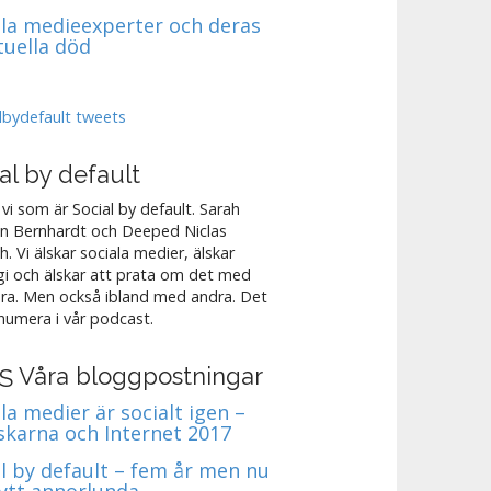
ala medieexperter och deras
tuella död
lbydefault tweets
al by default
 vi som är Social by default. Sarah
n Bernhardt och Deeped Niclas
h. Vi älskar sociala medier, älskar
gi och älskar att prata om det med
ra. Men också ibland med andra. Det
 numera i vår podcast.
Våra bloggpostningar
la medier är socialt igen –
skarna och Internet 2017
al by default – fem år men nu
nytt annorlunda