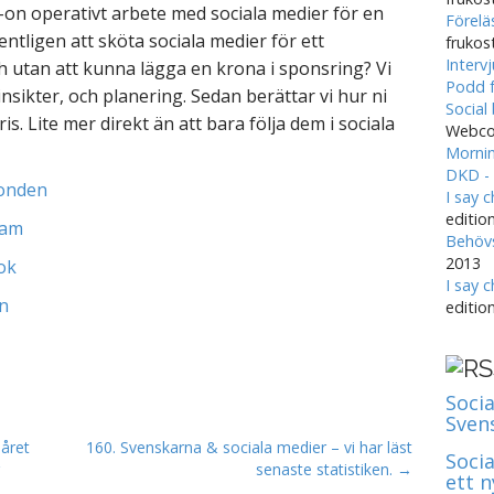
-on operativt arbete med sociala medier för en
Förelä
gentligen att sköta sociala medier för ett
frukos
Interv
 utan att kunna lägga en krona i sponsring? Vi
Podd f
sikter, och planering. Sedan berättar vi hur ni
Social
ris. Lite mer direkt än att bara följa dem i sociala
Webco
Mornin
DKD - 
fonden
I say 
editio
ram
Behövs
2013
ok
I say 
n
editio
Socia
Sven
året
160. Svenskarna & sociala medier – vi har läst
Soci
senaste statistiken. →
ett 