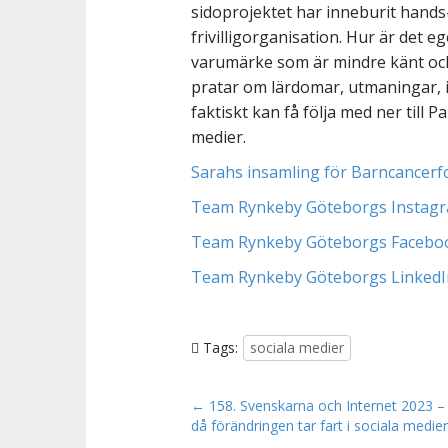
sidoprojektet har inneburit hands
frivilligorganisation. Hur är det e
varumärke som är mindre känt och
pratar om lärdomar, utmaningar, in
faktiskt kan få följa med ner till Pa
medier.
Sarahs insamling för Barncancer
Team Rynkeby Göteborgs Instag
Team Rynkeby Göteborgs Facebo
Team Rynkeby Göteborgs LinkedI
Tags:
sociala medier
P
← 158. Svenskarna och Internet 2023 – 
då förändringen tar fart i sociala medier
o