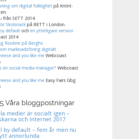
sning om digital folklighet
på Kntnt-
ten.
ju
från SETT 2014
ör Skolsnack
på BETT i London.
 by default
och
en ytterligare version
ast 2014
g Routine på Berghs.
om marknadsföring digitalt
cheese and you like me
Webcoast
n
 en social media manager?
Webcoast
cheese and you like me
Easy Fairs Gbg
n
Våra bloggpostningar
la medier är socialt igen –
skarna och Internet 2017
al by default – fem år men nu
nytt annorlunda