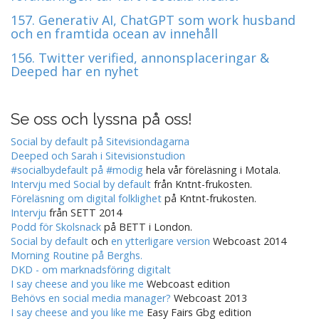
o
157. Generativ AI, ChatGPT som work husband
n
och en framtida ocean av innehåll
156. Twitter verified, annonsplaceringar &
Deeped har en nyhet
Se oss och lyssna på oss!
Social by default på Sitevisiondagarna
Deeped och Sarah i Sitevisionstudion
#socialbydefault på #modig
hela vår föreläsning i Motala.
Intervju med Social by default
från Kntnt-frukosten.
Föreläsning om digital folklighet
på Kntnt-frukosten.
Intervju
från SETT 2014
Podd för Skolsnack
på BETT i London.
Social by default
och
en ytterligare version
Webcoast 2014
Morning Routine på Berghs.
DKD - om marknadsföring digitalt
I say cheese and you like me
Webcoast edition
Behövs en social media manager?
Webcoast 2013
I say cheese and you like me
Easy Fairs Gbg edition