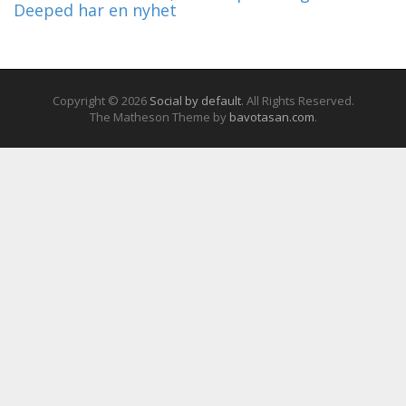
Deeped har en nyhet
Copyright © 2026
Social by default
. All Rights Reserved.
The Matheson Theme by
bavotasan.com
.