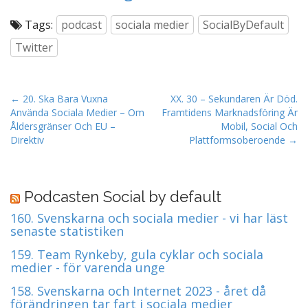
Tags:
podcast
sociala medier
SocialByDefault
Twitter
P
← 20. Ska Bara Vuxna
XX. 30 – Sekundaren Är Död.
Använda Sociala Medier – Om
Framtidens Marknadsföring Är
o
Åldersgränser Och EU –
Mobil, Social Och
s
Direktiv
Plattformsoberoende →
t
n
a
Podcasten Social by default
v
160. Svenskarna och sociala medier - vi har läst
i
senaste statistiken
g
159. Team Rynkeby, gula cyklar och sociala
a
medier - för varenda unge
t
158. Svenskarna och Internet 2023 - året då
i
förändringen tar fart i sociala medier