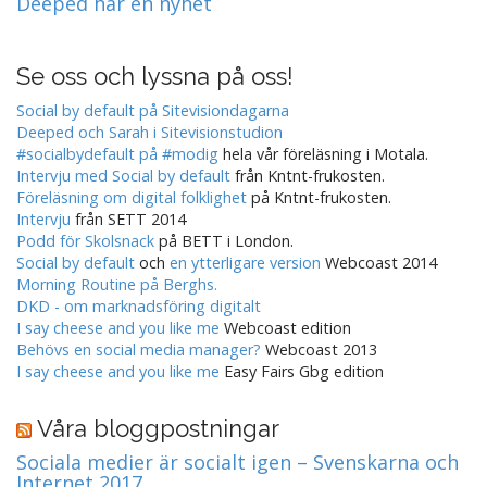
Deeped har en nyhet
Se oss och lyssna på oss!
Social by default på Sitevisiondagarna
Deeped och Sarah i Sitevisionstudion
#socialbydefault på #modig
hela vår föreläsning i Motala.
Intervju med Social by default
från Kntnt-frukosten.
Föreläsning om digital folklighet
på Kntnt-frukosten.
Intervju
från SETT 2014
Podd för Skolsnack
på BETT i London.
Social by default
och
en ytterligare version
Webcoast 2014
Morning Routine på Berghs.
DKD - om marknadsföring digitalt
I say cheese and you like me
Webcoast edition
Behövs en social media manager?
Webcoast 2013
I say cheese and you like me
Easy Fairs Gbg edition
Våra bloggpostningar
Sociala medier är socialt igen – Svenskarna och
Internet 2017