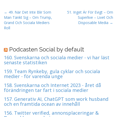
P
← 49. När Det Inte Blir Som
51. Inget Är För Evigt – Om
Man Tänkt Sig – Om Trump,
Superlive – Livet Och
o
Grand Och Sociala Mediers
Disposable Media →
s
Roll
t
n
a
Podcasten Social by default
v
160. Svenskarna och sociala medier - vi har läst
i
senaste statistiken
g
159. Team Rynkeby, gula cyklar och sociala
a
medier - för varenda unge
t
158. Svenskarna och Internet 2023 - året då
i
förändringen tar fart i sociala medier
o
157. Generativ AI, ChatGPT som work husband
n
och en framtida ocean av innehåll
156. Twitter verified, annonsplaceringar &