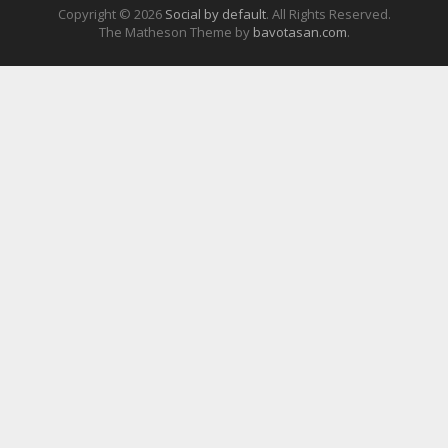
Copyright © 2026
Social by default
. All Rights Reserved.
The Matheson Theme by
bavotasan.com
.