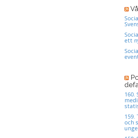
Vå
Socia
Sven
Soci
ett 
Soci
even
Po
defa
160.
medie
stati
159.
och s
unge