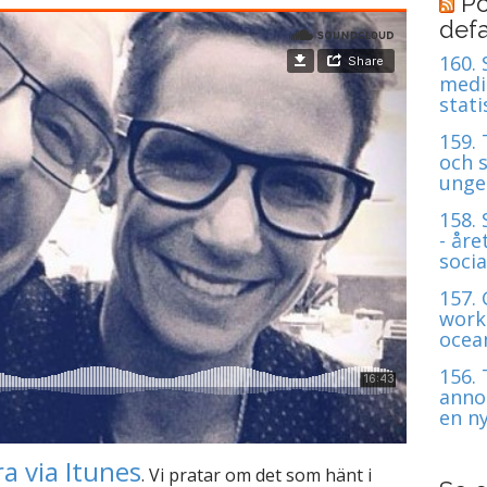
Po
defa
160.
medie
stati
159.
och s
unge
158.
- åre
soci
157.
work
ocean
156. 
anno
en n
a via Itunes
. Vi pratar om det som hänt i