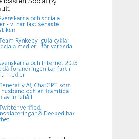
dcasten Social by
ult
 Svenskarna och sociala
r - vi har läst senaste
stiken
 Team Rynkeby, gula cyklar
ociala medier - för varenda
 Svenskarna och Internet 2023
t då förändringen tar fart i
ala medier
 Generativ AI, ChatGPT som
 husband och en framtida
 av innehåll
Twitter verified,
nsplaceringar & Deeped har
yhet