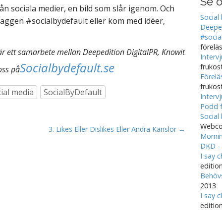
Se o
ån sociala medier, en bild som slår igenom. Och
Social
htaggen #socialbydefault eller kom med idéer,
Deeped
#socia
förelä
 är ett samarbete mellan Deepedition DigitalPR, Knowit
Interv
Socialbydefault.se
frukos
oss på
Förelä
frukos
ial media
SocialByDefault
Interv
Podd f
Social
Webco
3. Likes Eller Dislikes Eller Andra Känslor →
Mornin
DKD - 
I say 
editio
Behövs
2013
I say 
editio