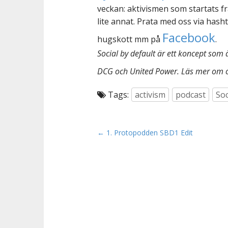
veckan: aktivismen som startats fr
lite annat. Prata med oss via has
Facebook
hugskott mm på
.
Social by default är ett koncept som
DCG och United Power. Läs mer om 
Tags:
activism
podcast
Soc
P
← 1. Protopodden SBD1 Edit
o
s
t
n
a
v
i