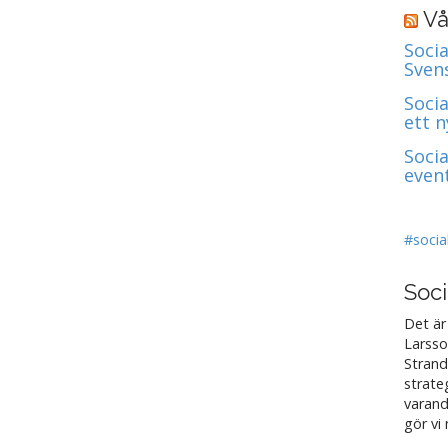
Vå
Socia
Sven
Soci
ett 
Soci
even
#socia
Soci
Det är
Larsso
Strand
strate
varand
gör vi