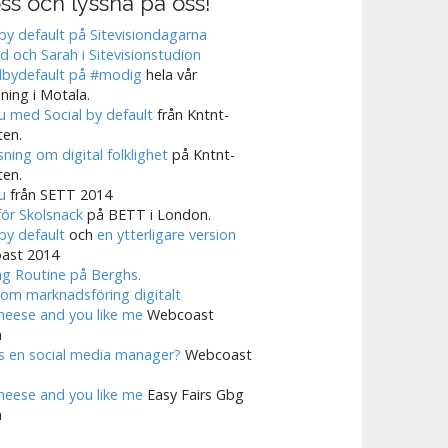
ss och lyssna på oss!
 by default på Sitevisiondagarna
 och Sarah i Sitevisionstudion
lbydefault på #modig
hela vår
sning i Motala.
ju med Social by default
från Kntnt-
ten.
sning om digital folklighet
på Kntnt-
ten.
ju
från SETT 2014
ör Skolsnack
på BETT i London.
 by default
och
en ytterligare version
ast 2014
g Routine på Berghs.
om marknadsföring digitalt
cheese and you like me
Webcoast
n
 en social media manager?
Webcoast
cheese and you like me
Easy Fairs Gbg
n