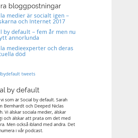
ra bloggpostningar
la medier är socialt igen –
skarna och Internet 2017
al by default – fem år men nu
nytt annorlunda
ala medieexperter och deras
tuella död
lbydefault tweets
al by default
 vi som är Social by default. Sarah
n Bernhardt och Deeped Niclas
h. Vi älskar sociala medier, älskar
gi och älskar att prata om det med
ra. Men också ibland med andra. Det
 numera i vår podcast.