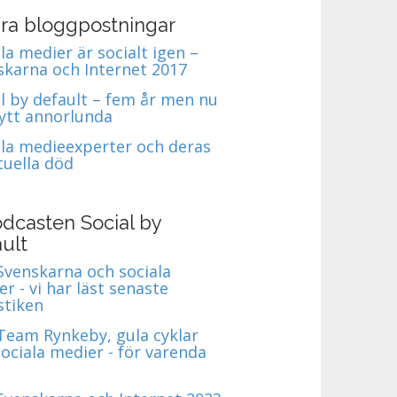
ra bloggpostningar
la medier är socialt igen –
skarna och Internet 2017
al by default – fem år men nu
nytt annorlunda
ala medieexperter och deras
tuella död
dcasten Social by
ult
 Svenskarna och sociala
r - vi har läst senaste
stiken
 Team Rynkeby, gula cyklar
ociala medier - för varenda