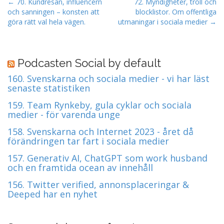
P
← 70. Kundresan, influencern
72. Myndigheter, troll och
och sanningen – konsten att
blocklistor. Om offentliga
o
göra rätt val hela vägen.
utmaningar i sociala medier →
s
t
n
Podcasten Social by default
a
160. Svenskarna och sociala medier - vi har läst
v
senaste statistiken
i
159. Team Rynkeby, gula cyklar och sociala
g
medier - för varenda unge
a
t
158. Svenskarna och Internet 2023 - året då
förändringen tar fart i sociala medier
i
o
157. Generativ AI, ChatGPT som work husband
och en framtida ocean av innehåll
n
156. Twitter verified, annonsplaceringar &
Deeped har en nyhet