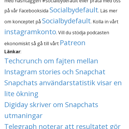
med hashtaggen #socialbydefault eller prata med oss
Socialbydefault
på vår Facebooksida
. Läs mer
Socialbydefault
om konceptet på
. Kolla in vårt
instagramkonto
. Vill du stödja podcasten
Patreon
ekonomiskt så gå till vårt
Länkar
:
Techcrunch om fajten mellan
Instagram stories och Snapchat
Snapchats användarstatistik visar en
lite ökning
Digiday skriver om Snapchats
utmaningar
Telegraph noterar att resultatet gör