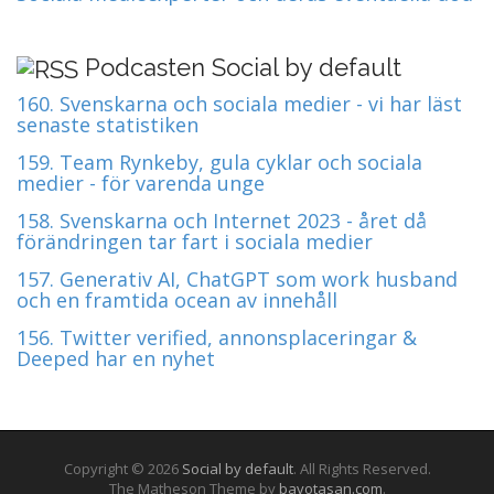
Podcasten Social by default
160. Svenskarna och sociala medier - vi har läst
senaste statistiken
159. Team Rynkeby, gula cyklar och sociala
medier - för varenda unge
158. Svenskarna och Internet 2023 - året då
förändringen tar fart i sociala medier
157. Generativ AI, ChatGPT som work husband
och en framtida ocean av innehåll
156. Twitter verified, annonsplaceringar &
Deeped har en nyhet
Copyright © 2026
Social by default
. All Rights Reserved.
The Matheson Theme by
bavotasan.com
.