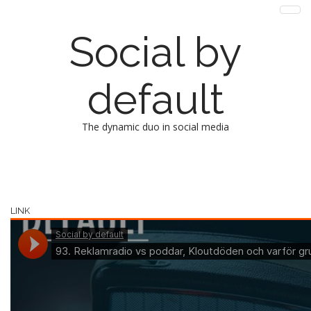
Social by
default
The dynamic duo in social media
M
S
k
a
i
i
p
n
LINK
t
m
o
e
c
n
o
n
u
t
e