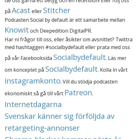
Ge oss gärna ett betyg och en recension! Eller följ oss
Acast
Stitcher
på
eller
Podcasten Social by default är ett samarbete mellan
Knowit
och Deepedition DigitalPR.
Har ni frågor till oss, eller åsikter om avsnittet? Twittra
med hashtaggen #socialbydefault eller prata med oss
Socialbydefault
på vår Facebooksida
. Läs mer
Socialbydefault
om konceptet på
. Kolla in vårt
instagramkonto
. Vill du stödja podcasten
Patreon
ekonomiskt så gå till vårt
.
Internetdagarna
Svenskar känner sig förföljda av
retargeting-annonser