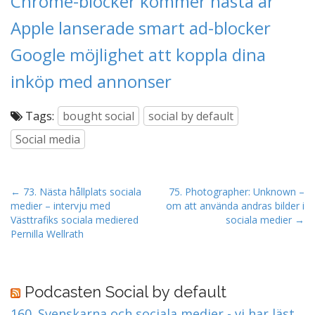
Chrome-blocker kommer nästa år
Apple lanserade smart ad-blocker
Google möjlighet att koppla dina
inköp med annonser
Tags:
bought social
social by default
Social media
P
← 73. Nästa hållplats sociala
75. Photographer: Unknown –
medier – intervju med
om att använda andras bilder i
o
Västtrafiks sociala mediered
sociala medier →
s
Pernilla Wellrath
t
n
a
Podcasten Social by default
v
160. Svenskarna och sociala medier - vi har läst