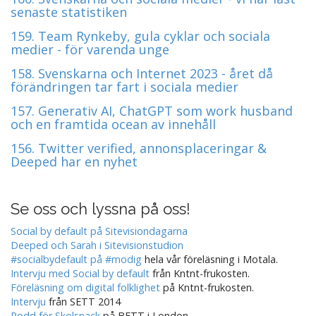
i
senaste statistiken
g
159. Team Rynkeby, gula cyklar och sociala
a
medier - för varenda unge
t
158. Svenskarna och Internet 2023 - året då
i
förändringen tar fart i sociala medier
o
157. Generativ AI, ChatGPT som work husband
n
och en framtida ocean av innehåll
156. Twitter verified, annonsplaceringar &
Deeped har en nyhet
Se oss och lyssna på oss!
Social by default på Sitevisiondagarna
Deeped och Sarah i Sitevisionstudion
#socialbydefault på #modig
hela vår föreläsning i Motala.
Intervju med Social by default
från Kntnt-frukosten.
Föreläsning om digital folklighet
på Kntnt-frukosten.
Intervju
från SETT 2014
Podd för Skolsnack
på BETT i London.