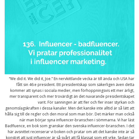
“We did it. We did it, Joe.” En nervkittlande vecka är till ända och USA har
fått sin 46:e president. Ett presidentskap som säkerligen även detta
kommer att synas i sociala medier, men förhoppningsvis ett mer ärligt,
mer transparent och mer trovärdigt än det nuvarande presidentskapet
varit. För sanningen är att fler och fler inser styrkan och
genomslagskraften i dessa kanaler. Men det kanske inte alltid är så lätt att
hålla sig till de regler och den moral som man bör. Det märker man också
när man börjar syna influencer-branschen i sömmarna. Vi har läst
Badfluence, en bok som granskar den svenska influencer-branschen. I det
här avsnittet recenserar vi boken och pratar om att det kanske inte är så
konstigt att just influencer är så svårt att få klassat som ett yrke. Sedan tar