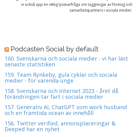
vi också upp en viktig lyssnarfråga om taggningar av företag och
samarbetspartners i sociala medier.
P
o
s
Podcasten Social by default
t
160. Svenskarna och sociala medier - vi har läst
n
senaste statistiken
a
159. Team Rynkeby, gula cyklar och sociala
v
medier - för varenda unge
i
158. Svenskarna och Internet 2023 - året då
g
förändringen tar fart i sociala medier
a
157. Generativ AI, ChatGPT som work husband
t
och en framtida ocean av innehåll
i
156. Twitter verified, annonsplaceringar &
o
Deeped har en nyhet
n