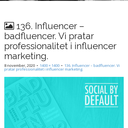
n
t
136. Influencer –
badfluencer. Vi pratar
professionalitet i influencer
marketing.
8 november, 2020
•
1400 × 1400
•
136. Influencer – badfluencer. Vi
pratar professionalitet i influencer marketing.