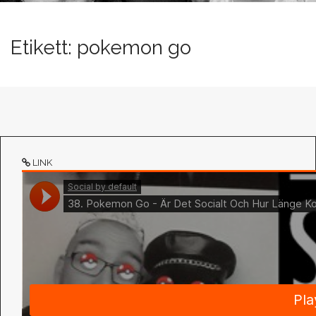
n
t
Etikett:
pokemon go
LINK