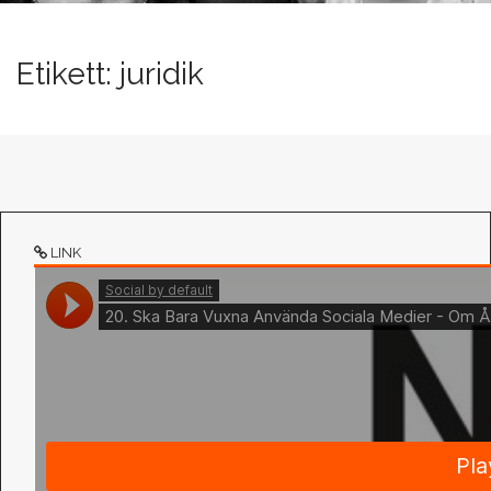
n
t
Etikett:
juridik
LINK