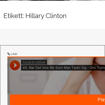
n
t
Etikett:
Hillary Clinton
LINK