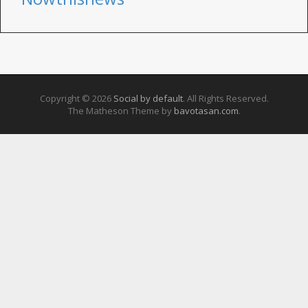
Copyright © 2026
Social by default
. All Rights Reserved.
The Matheson Theme by
bavotasan.com
.