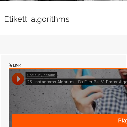
n
t
Etikett:
algorithms
LINK